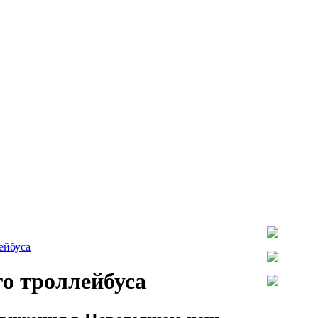
ейбуса
о троллейбуса