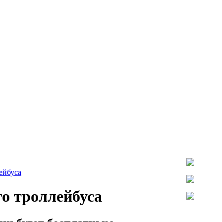
ейбуса
о троллейбуса