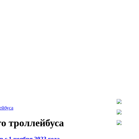
ейбуса
о троллейбуса
 с 1 ноября 2023 года