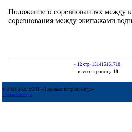
Положение о соревнованиях между к
соревнования между экипажами води
« 12 стр
«
13
14
15
16
17
18
»
всего страниц:
18
© 2001-2026 МУП «Подольский троллейбус»
Схема проезда